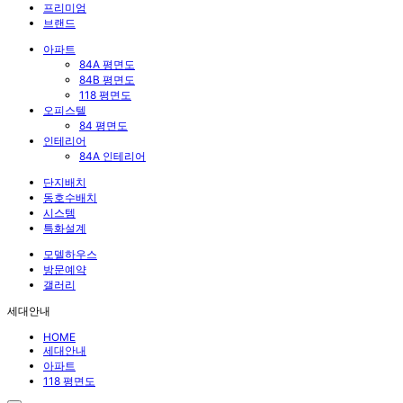
프리미엄
브랜드
아파트
84A 평면도
84B 평면도
118 평면도
오피스텔
84 평면도
인테리어
84A 인테리어
단지배치
동호수배치
시스템
특화설계
모델하우스
방문예약
갤러리
세대안내
HOME
세대안내
아파트
118 평면도