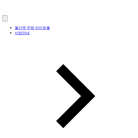
울산역 우방 아이유쉘
사업안내