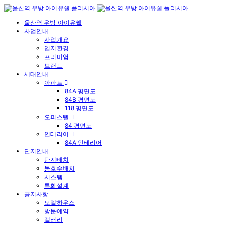
울산역 우방 아이유쉘
사업안내
사업개요
입지환경
프리미엄
브랜드
세대안내
아파트
84A 평면도
84B 평면도
118 평면도
오피스텔
84 평면도
인테리어
84A 인테리어
단지안내
단지배치
동호수배치
시스템
특화설계
공지사항
모델하우스
방문예약
갤러리