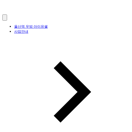
울산역 우방 아이유쉘
사업안내