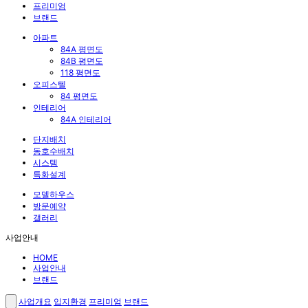
프리미엄
브랜드
아파트
84A 평면도
84B 평면도
118 평면도
오피스텔
84 평면도
인테리어
84A 인테리어
단지배치
동호수배치
시스템
특화설계
모델하우스
방문예약
갤러리
사업안내
HOME
사업안내
브랜드
사업개요
입지환경
프리미엄
브랜드