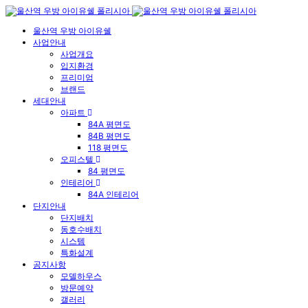
울산역 우방 아이유쉘
사업안내
사업개요
입지환경
프리미엄
브랜드
세대안내
아파트
84A 평면도
84B 평면도
118 평면도
오피스텔
84 평면도
인테리어
84A 인테리어
단지안내
단지배치
동호수배치
시스템
특화설계
공지사항
모델하우스
방문예약
갤러리